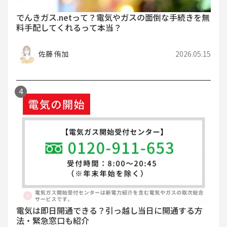
でんきガス.netって？電気やガスの面倒な手続きを無
料手配してくれるって本当？
佐藤 侑加
2026.05.15
電話で手続き
Webで手続き
電気は即日開通できる？引っ越し当日に開通する方
法・緊急窓口も紹介