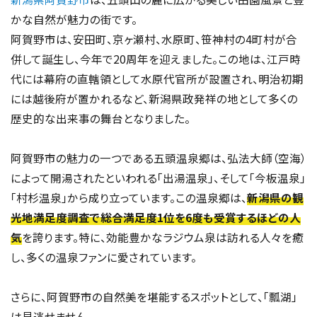
かな自然が魅力の街です。
阿賀野市は、安田町、京ヶ瀬村、水原町、笹神村の4町村が合
併して誕生し、今年で20周年を迎えました。この地は、江戸時
代には幕府の直轄領として水原代官所が設置され、明治初期
には越後府が置かれるなど、新潟県政発祥の地として多くの
歴史的な出来事の舞台となりました。
阿賀野市の魅力の一つである五頭温泉郷は、弘法大師（空海）
によって開湯されたといわれる「出湯温泉」、そして「今板温泉」
「村杉温泉」から成り立っています。この温泉郷は、
新潟県の観
光地満足度調査で総合満足度1位を6度も受賞するほどの人
気
を誇ります。特に、効能豊かなラジウム泉は訪れる人々を癒
し、多くの温泉ファンに愛されています。
さらに、阿賀野市の自然美を堪能するスポットとして、「瓢湖」
は見逃せません。