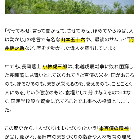
「やってみせ、言って聞かせて、させてみせ、ほめてやらねば、人
は動かじ」の格言で有名な
山本五十六
や、“最後のサムライ”
河
井継之助
など、歴史を動かした偉人を輩出しています。
中でも、長岡藩士
小林虎三郎
は、北越戊辰戦争に敗れ困窮し
た長岡藩に見舞いとして送られてきた百俵の米を「国がおこる
のも、ほろびるのも、まちが栄えるのも、衰えるのも、ことごとく
人にある」という信念のもと、食糧として分け与えるのではな
く、国漢学校設立資金に充てることで未来への投資としまし
た。
この歴史から、「人づくりはまちづくり」という「
米百俵の精神
」
が受け継がれ、長岡市のまちづくりの指針や人材教育の理念