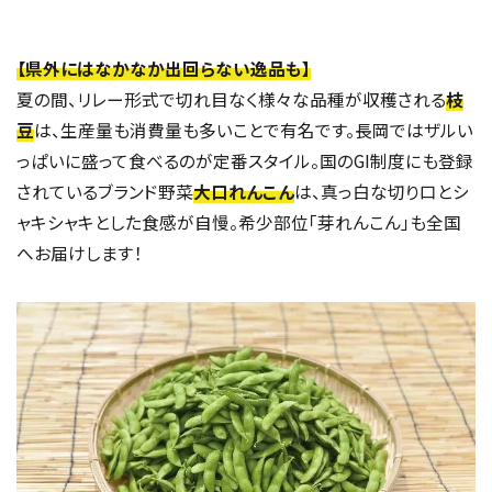
【県外にはなかなか出回らない逸品も】
夏の間、リレー形式で切れ目なく様々な品種が収穫される
枝
豆
は、生産量も消費量も多いことで有名です。長岡ではザルい
っぱいに盛って食べるのが定番スタイル。国のGI制度にも登録
されているブランド野菜
大口れんこん
は、真っ白な切り口とシ
ャキシャキとした食感が自慢。希少部位「芽れんこん」も全国
へお届けします！