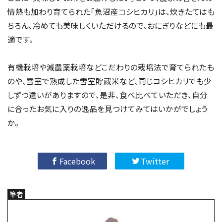
魚沼市の特産品
として、多くの方が最初に思い浮かべるもの
は、やはり「魚沼産コシヒカリ」ではないでしょうか。もっちりと
した粘り気、豊かな甘味と香りが特徴の「魚沼産コシヒカリ」
は、日本のトップブランド米として、多くの方からご好評をいた
だいております。
美味しさの秘密は魚沼市の豊かな自然にあります。冬に降り
積もった雪が、春になるとミネラル豊富な雪解け水となり田畑
を潤します。また、夏場の昼夜の寒暖差が、お米に甘味の素と
なるデンプンの生成を促します。
ここに「美味しいお米をお届けしたい」という、農家の皆さんの
情熱も加わり育てられた「魚沼産コシヒカリ」は、炊きたてはも
ちろん、冷めても美味しくいただけるので、おにぎりなどにも最
適です。