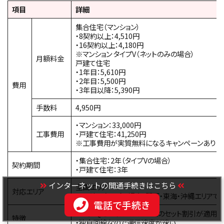
項目
詳細
集合住宅（マンション）
・8契約以上：4,510円
・16契約以上：4,180円
※マンション タイプV（ネットのみの場合）
月額料金
戸建て住宅
・1年目：5,610円
・2年目：5,500円
費用
・3年目以降：5,390円
手数料
4,950円
・マンション：33,000円
工事費用
・戸建て住宅：41,250円
※工事費用が実質無料になるキャンペーンあり
・集合住宅：2年（タイプVの場合）
契約期間
・戸建て住宅：3年
インターネットの開通手続きはこちら
全国エリア
対応エリア
※戸建てタイプの場合、関西・東海・沖縄エリアで
電話で手続き
・au、UQモバイルのスマホとのセット割引が適用
特徴
・独自回線なので通信速度が速い