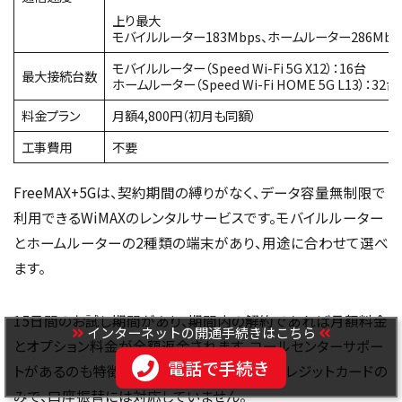
上り最大
モバイルルーター183Mbps、ホームルーター286Mbp
モバイルルーター（Speed Wi-Fi 5G X12）：16台
最大接続台数
ホームルーター（Speed Wi-Fi HOME 5G L13）：32台
料金プラン
月額4,800円（初月も同額）
工事費用
不要
FreeMAX+5Gは、契約期間の縛りがなく、データ容量無制限で
利用できるWiMAXのレンタルサービスです。モバイルルーター
とホームルーターの2種類の端末があり、用途に合わせて選べ
ます。
15日間のお試し期間があり、期間内の解約であれば月額料金
インターネットの開通手続きはこちら
とオプション料金が全額返金されます。コールセンターサポー
電話で手続き
トがあるのも特徴です。ただし、支払方法はクレジットカードの
みで、口座振替には対応していません。