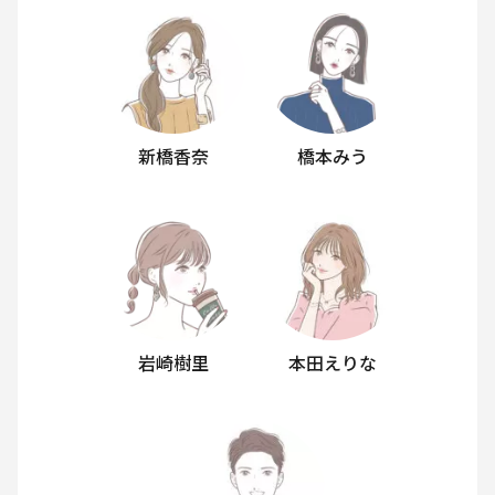
新橋香奈
橋本みう
岩崎樹里
本田えりな