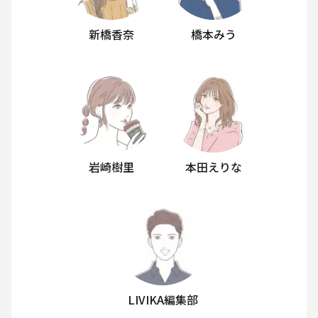
新橋香奈
橋本みう
岩崎樹里
本田えりな
LIVIKA編集部