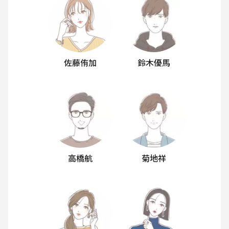
佐藤侑加
鈴木優馬
高橋航
菊地祥