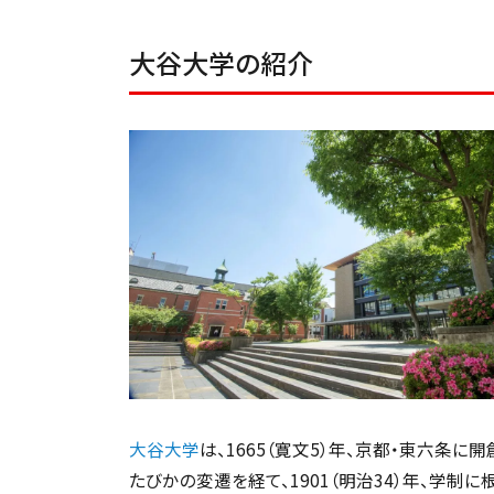
大谷大学の紹介
大谷大学
は、1665（寛文5）年、京都・東六条
たびかの変遷を経て、1901（明治34）年、学