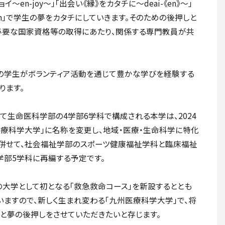
～en-joy～」「出会い《縁》をカタチに～deai-《en》～」
「en」で学生の夢をカタチにしていきます。そのための後押しと
必要な国家資格等の取得にあたり、関係する専門教員が共
くの学生がボランティア活動を通じて豊かな学びを経験する
ります。
て生命医科学部の4学部6学科で構成される本学は、2024
医療科学大学」に名称を変更し、地域・医療・生命科学に特化
。併せて、社会福祉学部のスポーツ健康福祉学科と臨床福祉
学部5学科に再編する予定です。
の大学として初となる「救急救命コース」を新設するととも
いますので、新しく生まれ変わる「九州医療科学大学」で、将
と夢の後押しをさせていただきたいと存じます。