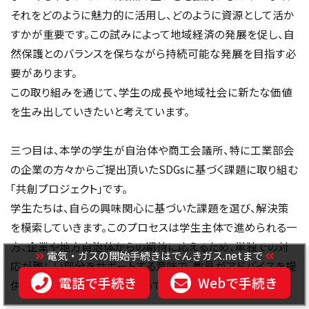
それをどのように魅力的に活用し、どのように資源として活か
すかが重要です。この試みによって地域経済の発展を促し、自
然保護とのバランスを保ちながら持続可能な発展を目指す必
要があります。
この取り組みを通じて、学生の成長や地域社会に新たな価値
を生み出していきたいと考えています。
三つ目は、本学の学生が自治体や商工会議所、特に工業部会
の企業の方々からご提出頂いたSDGsに基づく課題に取り組む
「共創プロジェクト」です。
学生たちは、自らの興味関心に基づいた課題を選び、解決策
を模索していきます。このプロセスは学生主体で進められる一
方、企業や地方自治体からの期待に応えるため、単独での対
電気・ガスの開始手続きはでんきガス.netまで
応が難しい部分をサポートする意味で、教員がアドバイスを提
電話で手続き
Webで手続き
供するなど、適切な指導を行っています。