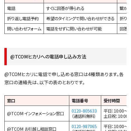
電話
すぐに回答が得られる
繋が
折り返し電話予約
希望のタイミングで問い合わせができる
折り
問い合わせフォーム
電話をせずに問い合わせが可能
回答
@TCOMヒカリへの電話申し込み方法
@TCOMヒカリに電話で申し込める窓口は4種類あります。各
窓口の連絡先は、以下の表のとおりです。
窓口
電話番号
受付時間
0120-805633
平日：10:00〜19
@TCOM インフォメーション窓口
（通話料無料）
土日祝：10:00〜
0120-987065
平日：10:00〜19
@TCOM お引越し相談窓口