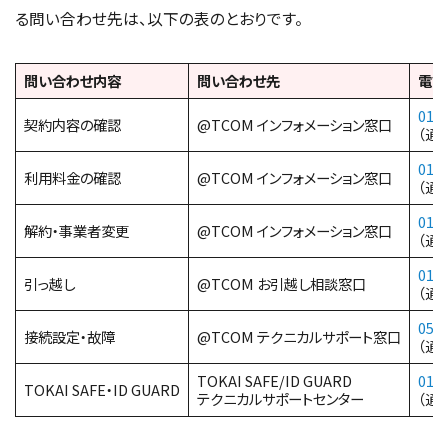
る問い合わせ先は、以下の表のとおりです。
問い合わせ内容
問い合わせ先
電話
012
契約内容の確認
@TCOM インフォメーション窓口
（通
012
利用料金の確認
@TCOM インフォメーション窓口
（通
012
解約・事業者変更
@TCOM インフォメーション窓口
（通
012
引っ越し
@TCOM お引越し相談窓口
（通
057
接続設定・故障
@TCOM テクニカルサポート窓口
（通
TOKAI SAFE/ID GUARD
012
TOKAI SAFE・ID GUARD
テクニカルサポートセンター
（通