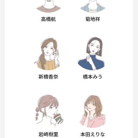
高橋航
菊地祥
新橋香奈
橋本みう
岩崎樹里
本田えりな