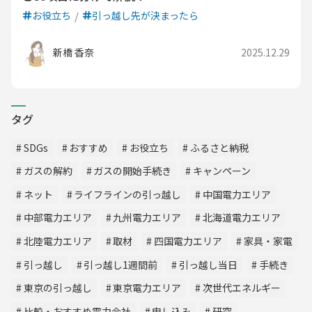
お役立ち
引っ越し先が決まったら
新橋 香奈
2025.12.29
タグ
SDGs
おすすめ
お役立ち
ふるさと納税
ガスの解約
ガスの開始手続き
キャンペーン
ネット
ライフラインの引っ越し
中国電力エリア
中部電力エリア
九州電力エリア
北海道電力エリア
北陸電力エリア
取材
四国電力エリア
家具・家電
引っ越し
引っ越し1週間前
引っ越し当日
手続き
東京の引っ越し
東京電力エリア
次世代エネルギー
比較・おすすめ電力会社
申し込み
研究