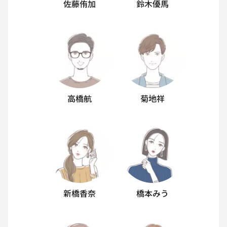
佐藤侑加
鈴木優馬
高橋航
菊地祥
新橋香奈
橋本みう