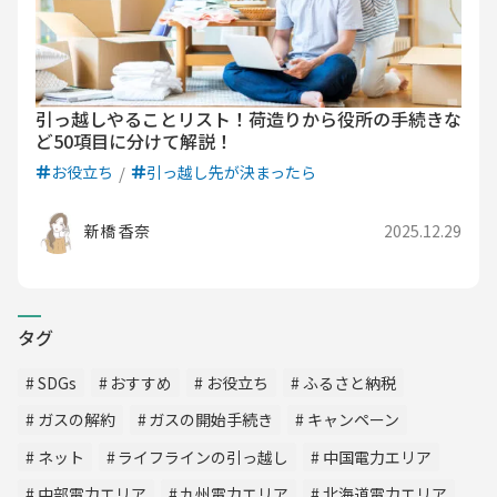
引っ越しやることリスト！荷造りから役所の手続きな
ど50項目に分けて解説！
お役立ち
引っ越し先が決まったら
新橋 香奈
2025.12.29
タグ
SDGs
おすすめ
お役立ち
ふるさと納税
ガスの解約
ガスの開始手続き
キャンペーン
ネット
ライフラインの引っ越し
中国電力エリア
中部電力エリア
九州電力エリア
北海道電力エリア