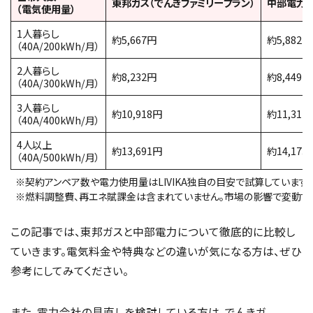
東邦ガス（でんきファミリープラン）
中部電力（
（電気使用量）
1人暮らし
約5,667円
約5,882円
（40A/200kWh/月）
2人暮らし
約8,232円
約8,449円
（40A/300kWh/月）
3人暮らし
約10,918円
約11,311
（40A/400kWh/月）
4人以上
約13,691円
約14,173
（40A/500kWh/月）
※契約アンペア数や電力使用量はLIVIKA独自の目安で試算しています。
※燃料調整費、再エネ賦課金は含まれていません。市場の影響で変動する
この記事では、東邦ガスと中部電力について徹底的に比較し
ていきます。電気料金や特典などの違いが気になる方は、ぜひ
参考にしてみてください。
また、電力会社の見直しを検討している方は、でんきガ