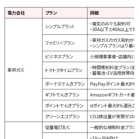
電力会社
プラン
詳細
・電気のみでも契約可
シンプルプランI
・30A以下と40A以上
・東邦ガスのガス契約があ
ファミリープラン
・シンプルプランIより基
ビジネスプラン
小規模事業者・店舗向けプ
・時間帯別料金プラン（昼ト
東邦ガス
トクトクタイムプラン
・蓄電池・EV活用世帯向け
ボーナスでんきプラン
PayPayポイント最大8
ギフトでんきプラン
Amazonギフトカード最
ポイントでんきプラン
dポイント最大8％還元さ
グリーンエコプラン
CO2排出量が実質ゼロの
従量電灯B/C
一般的な規制料金プラン
・10〜30A向け