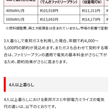
（でんきファミリープラン）
（従量電灯B）
400kWh/月
約10,918円
約11,311円
約4
500kWh/月
約13,691円
約14,173円
約5
※燃料調整費、再エネ賦課金は含まれていません。市場の影響で変動する
3人暮らしで東邦ガスを利用した場合、年間で約4,000～
5,000円の節約が見込めます。またガスも合わせて契約する場
合は、ファミリープランの適用で電気の基本料金がさらに下が
るため、節約効果がさらに高まります。
4人以上暮らし
4人以上暮らしにおける東邦ガスと中部電力ミライズの電気
代の違いは、以下のとおりです。