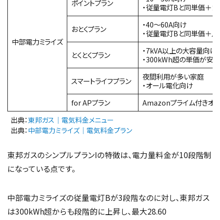
ポイントプラン
・従量電灯Bと同単価＋カ
・40〜60A向け
おとくプラン
・従量電灯Bと同単価＋月
中部電力ミライズ
・7kVA以上の大容量向け
とくとくプラン
・300kWh超の単価が安い
夜間利用が多い家庭
スマートライフプラン
・オール電化向け
for APプラン
Amazonプライム付きオ
出典：
東邦ガス｜電気料金メニュー
出典：
中部電力ミライズ｜電気料金プラン
東邦ガスのシンプルプランIの特徴は、電力量料金が10段階制
になっている点です。
中部電力ミライズの従量電灯Bが3段階なのに対し、東邦ガス
は300kWh超からも段階的に上昇し、最大28.60