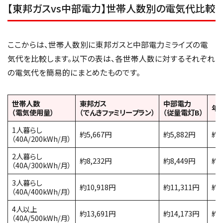
【東邦ガスvs中部電力】世帯人数別の電気代比較
ここからは、世帯人数別に東邦ガスと中部電力ミライズの電
気代を比較します。以下の表は、各世帯人数に対するそれぞれ
の電気代を簡易的にまとめたものです。
世帯人数
東邦ガス
中部電力
年
（電気使用量）
（でんきファミリープラン）
（従量電灯B）
1人暮らし
約5,667円
約5,882円
約2
（40A/200kWh/月）
2人暮らし
約8,232円
約8,449円
約2
（40A/300kWh/月）
3人暮らし
約10,918円
約11,311円
約4
（40A/400kWh/月）
4人以上
約13,691円
約14,173円
約5
（40A/500kWh/月）