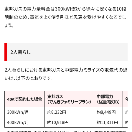
東邦ガスの電力量料金は300kWh超から徐々に安くなる10段
階制のため、電気をよく使う月ほど恩恵を受けやすくなるでし
ょう。
2人暮らし
2人暮らしにおける東邦ガスと中部電力ミライズの電気代の違
いは、以下のとおりです。
東邦ガス
中部電力
40Aで契約した場合
年
（でんきファミリープラン）
（従量電灯B）
300kWh/月
約8,232円
約8,449円
約2
400kWh/月
約10,918円
約11,311円
約4