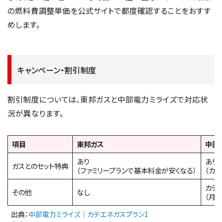
の燃料費調整単価を公式サイトで都度確認することをおすす
めします。
キャンペーン・割引制度
割引制度については、東邦ガスと中部電力ミライズで対応状
況が異なります。
項目
東邦ガス
中部
あり
あり
ガスとのセット特典
（ファミリープランで基本料金が安くなる）
（カ
カテ
その他
なし
（月4
出典：
中部電力ミライズ｜カテエネガスプラン1