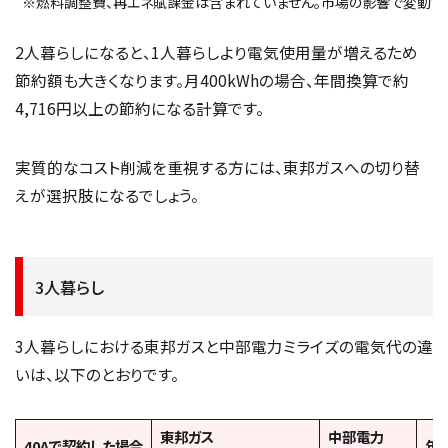
※燃料調整費、再エネ賦課金は含まれていません。市場の影響で変動する
2人暮らしになると、1人暮らしより電気使用量が増えるため
節約額も大きくなります。月400kWhの場合、年間換算で約
4,716円以上の節約になる計算です。
実質的なコスト削減を重視する方には、東邦ガスへの切り替
えが選択肢になるでしょう。
3人暮らし
3人暮らしにおける東邦ガスと中部電力ミライズの電気代の違
いは、以下のとおりです。
東邦ガス
中部電力
40Aで契約した場合
年