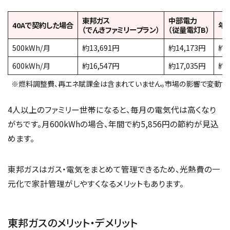
東邦ガス
中部電力
40Aで契約した場合
年
（でんきファミリープラン）
（従量電灯B）
500kWh/月
約13,691円
約14,173円
約5
600kWh/月
約16,547円
約17,035円
約5
※燃料調整費、再エネ賦課金は含まれていません。市場の影響で変動する
4人以上のファミリー世帯になると、毎月の電気代は高くなり
がちです。月600kWhの場合、年間で約5,856円の節約が見込
めます。
東邦ガスはガス・電気をまとめて管理できるため、光熱費の一
元化で家計管理がしやすくなるメリットもあります。
東邦ガスのメリット・デメリット