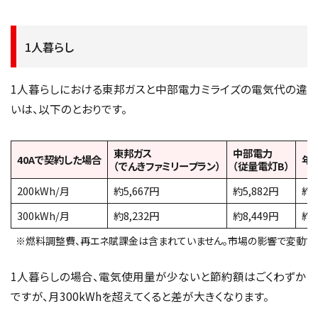
1人暮らし
1人暮らしにおける東邦ガスと中部電力ミライズの電気代の違
いは、以下のとおりです。
東邦ガス
中部電力
40Aで契約した場合
年
（でんきファミリープラン）
（従量電灯B）
200kWh/月
約5,667円
約5,882円
約2
300kWh/月
約8,232円
約8,449円
約2
※燃料調整費、再エネ賦課金は含まれていません。市場の影響で変動する
1人暮らしの場合、電気使用量が少ないと節約額はごくわずか
ですが、月300kWhを超えてくると差が大きくなります。