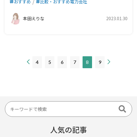
おすすめ
比較・おすすめ電力会社
本田えりな
2023.01.30
現
4
5
6
7
8
9
在
の
ペ
ー
ジ
人気の記事