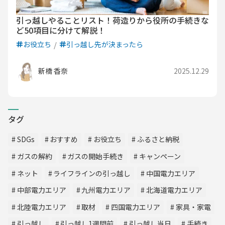
引っ越しやることリスト！荷造りから役所の手続きな
ど50項目に分けて解説！
お役立ち
引っ越し先が決まったら
新橋 香奈
2025.12.29
タグ
SDGs
おすすめ
お役立ち
ふるさと納税
ガスの解約
ガスの開始手続き
キャンペーン
ネット
ライフラインの引っ越し
中国電力エリア
中部電力エリア
九州電力エリア
北海道電力エリア
北陸電力エリア
取材
四国電力エリア
家具・家電
引っ越し
引っ越し1週間前
引っ越し当日
手続き