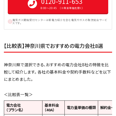
0120-911-653
8:00〜20:45 （※年末年始を除く）
電気ガス開始受付センターは新電力紹介を含む電気やガスの取次総合サービ
スです。
【比較表】神奈川県でおすすめの電力会社8選
神奈川県で選択できる、おすすめの電力会社8社の特徴を比
較して紹介します。 各社の基本料金や契約手数料などを以下
にまとめました。
＜比較表一覧＞
電力会社
基本料金
電力量単価の種類
解約金・
（プラン名）
（40A）