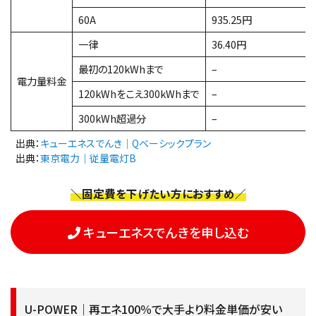
60A
935.25円
一律
36.40円
最初の120kWhまで
–
電力量料金
120kWhをこえ300kWhまで
–
300kWh超過分
–
出典：
キューエネスでんき｜Qベーシックプラン
出典：
東京電力｜従量電灯B
＼固定費を下げたい方におすすめ／
キューエネスでんきを申し込む
U-POWER｜再エネ100％で大手より料金単価が安い