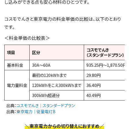
し込みができる点も安心材料のひとつです。
コスモでんきと東京電力の料金単価の比較は、以下のとおり
です。
＜料金単価の比較表＞
コスモでんき
項目
区分
（スタンダードプラン）
基本料金
30A～60A
935.25円～1,870.50円
最初の120kWhまで
29.80円
電力量料金
120kWhをこえ300kWhまで
36.40円
300kWh超過分
40.49円
出典：
コスモでんき｜スタンダードプラン
出典：
東京電力｜従量電灯B
＼東京電力からの切り替えにおすすめ／