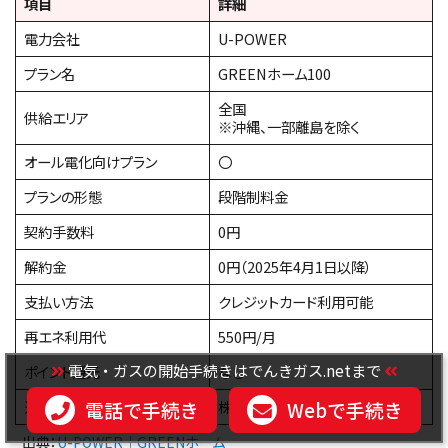
項目
詳細
電力会社
U-POWER
プラン名
GREENホーム100
全国
供給エリア
※沖縄、一部離島を除く
オール電化向けプラン
〇
プランの形態
段階制料金
契約手数料
0円
解約金
0円（2025年4月1日以降）
支払い方法
クレジットカード利用可能
再エネ利用代
550円/月
電気・ガスの開始手続きはでんきガス.netまで
ポイント還元
なし
電話で手続き
Webで手続き
運営する電力会社
株式会社U-POWER
出典：
U-POWER｜GREENホーム