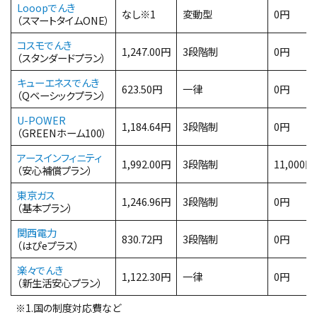
Looopでんき
なし※1
変動型
0円
（スマートタイムONE）
コスモでんき
1,247.00円
3段階制
0円
（スタンダードプラン）
キューエネスでんき
623.50円
一律
0円
（Qベーシックプラン）
U-POWER
1,184.64円
3段階制
0円
（GREENホーム100）
アースインフィニティ
1,992.00円
3段階制
11,000
（安心補償プラン）
東京ガス
1,246.96円
3段階制
0円
（基本プラン）
関西電力
830.72円
3段階制
0円
（はぴeプラス）
楽々でんき
1,122.30円
一律
0円
（新生活安心プラン）
※1.国の制度対応費など