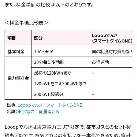
また、料金単価の比較は以下のとおりです。
＜料金単価比較表＞
Looopでんき
項目
区分
（スマートタイムONE）
基本料金
10A～60A
国の制度対応費用など
30分毎に変動制
市場連動
最初の120kWhまで
–
電力量料金
120kWhをこえ300kWhまで
–
300kWh超過分
–
出典：
Looopでんき｜スマートタイムONE
出典：
東京電力｜従量電灯B
Looopでんきは東京電力エリア限定で、都市ガスとのセット契
約も可能です。電気とガスの支払いを一本化できるため、家計