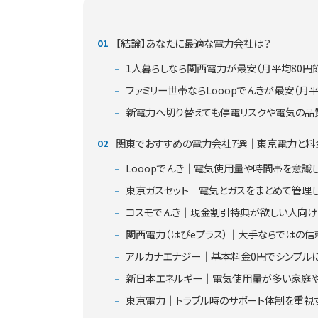
【結論】あなたに最適な電力会社は？
1人暮らしなら関西電力が最安（月平均80円
ファミリー世帯ならLooopでんきが最安（月平均
新電力へ切り替えても停電リスクや電気の品
関東でおすすめの電力会社7選｜東京電力と料
Looopでんき｜電気使用量や時間帯を意識
東京ガスセット｜電気とガスをまとめて管理
コスモでんき｜現金割引特典が欲しい人向け
関西電力（はぴeプラス）｜大手ならではの信
アルカナエナジー｜基本料金0円でシンプル
新日本エネルギー｜電気使用量が多い家庭
東京電力｜トラブル時のサポート体制を重視