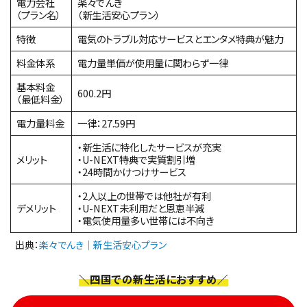
電力会社
楽々でんき
（プラン名）
（新生活安心プラン）
特徴
電気のトラブル対応サービスとエンタメ特典が魅力
料金体系
電力量単価が使用量に関わらず一律
基本料金
600.2円
（最低料金）
電力量料金
一律：27.59円
・新生活に特化したサービスが充実
メリット
・U-NEXT特典で実質割引増
・24時間かけつけサービス
・2人以上の世帯では他社が有利
デメリット
・U-NEXT未利用だと恩恵半減
・電気使用量多い世帯には不向き
出典：
楽々でんき｜新生活安心プラン
＼四国での新生活におすすめ／