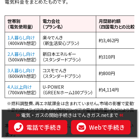
電気料金をまとめたものです。
世帯別
電力会社
月間節約額
（電気使用量）
（プラン名）
（四国電力との比較）
1人暮らし向け
楽々でんき
約3,462円
（400kWh想定）
（新生活安心プラン）
2人暮らし向け
新日本エネルギー
約310円
（500kWh想定）
（スタンダードプラン）
3人暮らし向け
コスモでんき
約800円
（600kWh想定）
（スタンダードプラン）
4人以上向け
U-POWER
約4,114円
（700kWh想定）
（GREENホーム100プラン）
※燃料調整費、再エネ賦課金は含まれていません。市場の影響で変動する
※節約額はライフスタイル（契約アンペアや電気使用量）などにより異な
電気・ガスの開始手続きはでんきガス.netまで
本章の料金シミュレーションは、以下の試算条件で算出してい
電話で手続き
Webで手続き
ます。