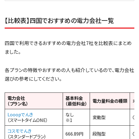
【比較表】四国でおすすめの電力会社一覧
四国で利用できるおすすめの電力会社7社を比較表にまとめ
ました。
各プランの特徴やおすすめの人も紹介しているので、電力会社
選びの参考にしてください。
電力会社
基本料金
電力量料金の種類
オ
（プラン名）
（最低料金）
Looopでんき
なし
変動型
〇
（スマートタイムONE）
※1
コスモでんき
666.89円
段階型
〇
（スタンダードプラン）