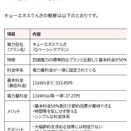
キューエネスでんきの概要は以下のとおりです。
項目
内容
電力会社
キューエネスでんき
（プラン名）
（Qベーシックプラン）
特徴
四国電力の標準的なプランと比較して基本料金が50%
料金体系
電力量料金が一律に設定されている
基本料金
11kWhまで：333.45円
（最低料金）
電力量料金
11kWh以降 一律：37.27円
・基本料金50%割引で節約効果が期待できる
メリット
・時間帯を気にせず使える
・シンプルな料金体系
・大幅節約を求める世帯には物足りない
デメリット