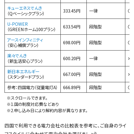
キューエネスでんき
333.45円
一律
〇
（Qベーシックプラン）
U-POWER
633.54円
段階型
〇
（GREENホーム100プラン）
アースインフィニティ
698.00円
段階型
〇
（安心補償プラン）
楽々でんき
600.20円
一律
✕
（新生活安心プラン）
新日本エネルギー
667.00円
段階型
✕
（スタンダードプラン）
参考：四国電力（従量電灯A）
666.89円
段階型
〇
※スクロールできます。
※1.国の制度対応費などあり
※2.申し込み日により解約内容が異なります。
四国で利用できる電力会社の比較表を参考に、ご自身のライ
フスタイルに合わせて電力会社を選びましょう。