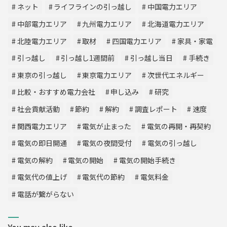
ネット
ライフラインの引っ越し
中国電力エリア
中部電力エリア
九州電力エリア
北海道電力エリア
北陸電力エリア
取材
四国電力エリア
家具・家電
引っ越し
引っ越し1週間前
引っ越し当日
手続き
東京の引っ越し
東京電力エリア
次世代エネルギー
比較・おすすめ電力会社
申し込み
研究
社会貢献活動
節約
解約
調査レポート
速度
関西電力エリア
電気が止まった
電気の再開・再契約
電気の即日開通
電気の夜間受付
電気の引っ越し
電気の解約
電気の開始
電気の開始手続き
電気代の値上げ
電気代の節約
電気料金
電話が繋がらない
You may also like