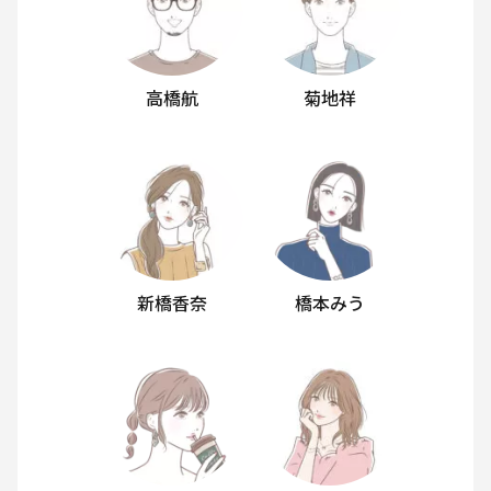
高橋航
菊地祥
新橋香奈
橋本みう