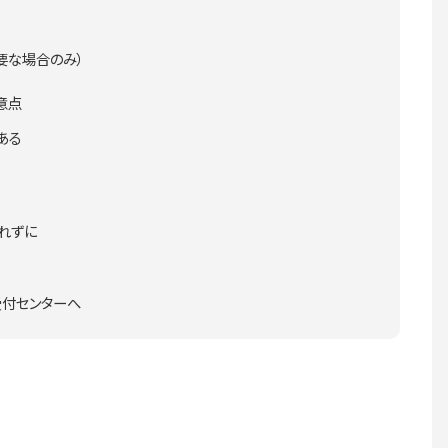
要な場合のみ）
意点
ある
れずに
付センターへ