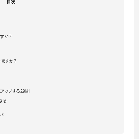
目次
すか？
りますか？
アップする29問
なる
い！