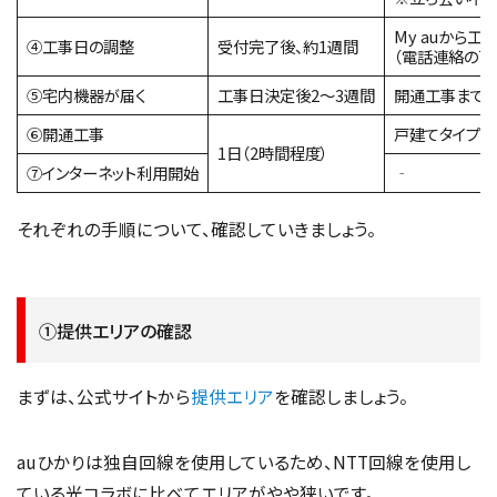
My auから工
④工事日の調整
受付完了後、約1週間
（電話連絡の可
⑤宅内機器が届く
工事日決定後2～3週間
開通工事までに
⑥開通工事
戸建てタイプの
1日（2時間程度）
⑦インターネット利用開始
‐
それぞれの手順について、確認していきましょう。
①提供エリアの確認
まずは、公式サイトから
提供エリア
を確認しましょう。
auひかりは独自回線を使用しているため、NTT回線を使用し
ている光コラボに比べてエリアがやや狭いです。