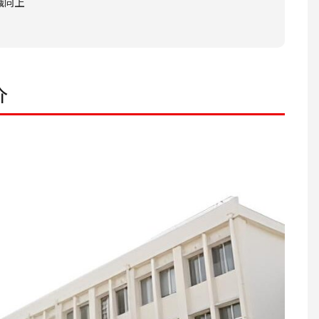
識向上
介