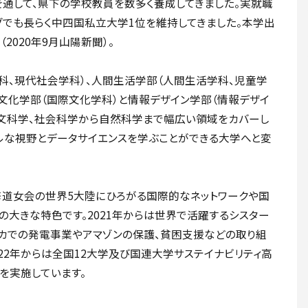
を通して、県下の学校教員を数多く養成してきました。実就職
グでも長らく中四国私立大学1位を維持してきました。本学出
2020年9月山陽新聞）。
科、現代社会学科）、人間生活学部（人間生活学科、児童学
際文化学部（国際文化学科）と情報デザイン学部（情報デザイ
人文科学、社会科学から自然科学まで幅広い領域をカバーし
ルな視野とデータサイエンスを学ぶことができる大学へと変
修道女会の世界5大陸にひろがる国際的なネットワークや国
の大きな特色です。2021年からは世界で活躍するシスター
リカでの発電事業やアマゾンの保護、貧困支援などの取り組
22年からは全国12大学及び国連大学サステイナビリティ高
業を実施しています。