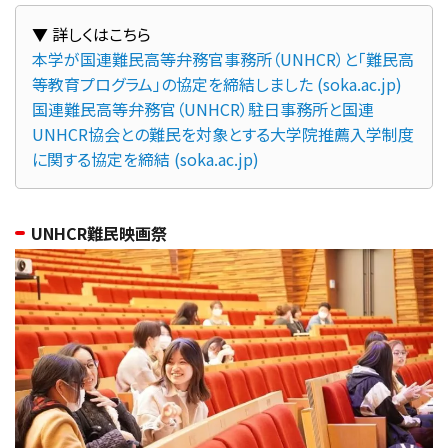
本学が国連難民高等弁務官事務所（UNHCR）と「難民高
等教育プログラム」の協定を締結しました (soka.ac.jp)
国連難民高等弁務官（UNHCR）駐日事務所と国連
UNHCR協会との難民を対象とする大学院推薦入学制度
に関する協定を締結 (soka.ac.jp)
UNHCR難民映画祭