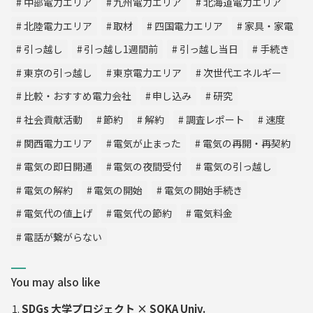
中部電力エリア
九州電力エリア
北海道電力エリア
北陸電力エリア
取材
四国電力エリア
家具・家電
引っ越し
引っ越し1週間前
引っ越し当日
手続き
東京の引っ越し
東京電力エリア
次世代エネルギー
比較・おすすめ電力会社
申し込み
研究
社会貢献活動
節約
解約
調査レポート
速度
関西電力エリア
電気が止まった
電気の再開・再契約
電気の即日開通
電気の夜間受付
電気の引っ越し
電気の解約
電気の開始
電気の開始手続き
電気代の値上げ
電気代の節約
電気料金
電話が繋がらない
You may also like
SDGs 大学プロジェクト × SOKA Univ.