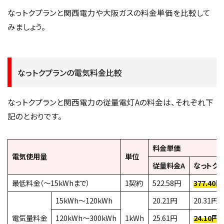
なっトクプランと関西電力や大阪ガスの料金単価を比較して
みましょう。
なっトクプランの電気料金比較
なっトクプランと関西電力の従量電灯Aの料金は、それぞれ下
記のとおりです。
料金単価
電気使用量
単位
従量料金A
なっトク
最低料金（～15kWhまで）
1契約
522.58円
377.40円
15kWh～120kWh
20.21円
20.31円
電気量料金
120kWh～300kWh
1kWh
25.61円
24.10円