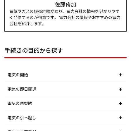
佐藤侑加
電気やガスの販売経験があり、電力会社の情報を分かりやす
く発信するのが得意です。 電力会社の情報やおすすめの電力
会社を紹介します。
手続きの目的から探す
電気の開始
北海道電力エリア
電気の即日開通
東北電力エリア
北海道電力エリア
電気の再契約
東京電力エリア
東北電力エリア
北海道電力エリア
電気の引っ越し
北陸電力エリア