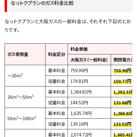
なっトクプランのガス料金比較
なっトクプランと大阪ガスの一般料金は、それぞれ下記のとお
りです。
料金単価
ガス使用量
料金区分
大阪ガス（一般料金）
関西電力（な
基本料金
759.00円
758.90円
～20m³
従量料金
174.81円
158.77円
基本料金
1,364.81円
1,262.33円
20m³～50m³
従量料金
144.52円
133.66円
基本料金
1,635.74円
1,266.83円
50m³～100m³
従量料金
139.10円
133.53円
基本料金
2,074.72円
1,683.41円