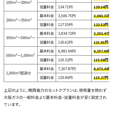
100m³～200m³
従量料金
134.71円
129.34円
基本料金
3,506.75円
3,043.33円
200m³～350m³
従量料金
127.55円
122.52円
基本料金
3,834.72円
3,353.47円
350m³～500m³～
従量料金
126.62円
121.61円
基本料金
6,981.94円
6,357.69円
500m³～1,000m³
従量料金
120.32円
115.58円
基本料金
7,307.87円
6,673.44円
1,000m³超過分
従量料金
120.00円
115.27円
上記のように、関西電力のなっトクプランは、使用量を問わず
大阪ガスの一般料金より基本料金・従量料金が安く設定され
ています。