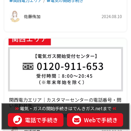
関西電力エリア
電気の開始手続き
九州電力エリア
四国電力エリア
佐藤侑加
2024.08.10
九州電力エリア
関西電力エリア｜カスタマーセンターの電話番号・問
い合わせ先
電気・ガスの開始手続きはでんきガス.netまで
関西電力エリア
電気の問い合わせ・連絡先
電話で手続き
Webで手続き