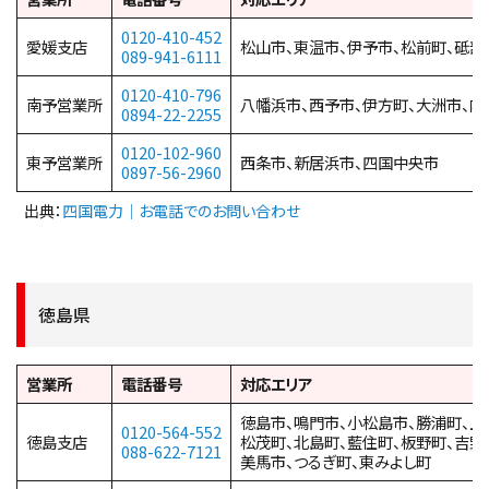
0120-410-452
愛媛支店
松山市、東温市、伊予市、松前町、砥部
089-941-6111
0120-410-796
南予営業所
八幡浜市、西予市、伊方町、大洲市、内
0894-22-2255
0120-102-960
東予営業所
西条市、新居浜市、四国中央市
0897-56-2960
出典：
四国電力｜お電話でのお問い合わせ
徳島県
営業所
電話番号
対応エリア
徳島市、鳴門市、小松島市、勝浦町、上
0120-564-552
徳島支店
松茂町、北島町、藍住町、板野町、吉野
088-622-7121
美馬市、つるぎ町、東みよし町