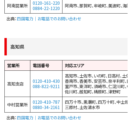
0120-161-220
阿南営業所
阿南市、那賀町、牟岐町、美波町、海陽
0884-22-1220
出典：
四国電力｜お電話でのお問い合わせ
高知県
営業所
電話番号
対応エリア
高知市、土佐市、いの町、日高村、土佐
0120-410-430
香南市、香美市、安芸市、奈半利町、田
高知支店
088-822-9211
室戸市、東洋町、須崎市、仁淀川町、中
佐川町、越知町、梼原町、津野町
0120-410-787
四万十市、黒潮町、四万十町、中土佐町
中村営業所
0880-34-2161
三原村、土佐清水市
出典：
四国電力｜お電話でのお問い合わせ