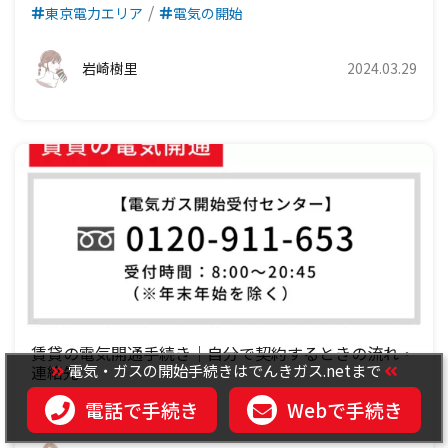
東京電力エリア
電気の開始
岩崎樹里
2024.03.29
賃貸の電気開通手続き｜自分で契約するときの流れ・
電気・ガスの開始手続きはでんきガス.netまで
連絡先
電話で手続き
Webで手続き
電気の開始