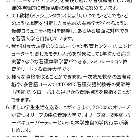
「ヒューマンケアリング」を実践し続ける看護職者として、組
織的持続的に看護活動の発展普及に努めています。
ICT教材（ミッションタウン）により、いつでも・どこでも・ど
のような場面を想定した最先端の看護学が学べるように
仮装コミュニティ教材を開発し、あらゆる場面に対応でき
る看護大学を目指しています。
我が国最大規模のシミュレーション教育センターで、コンピ
ューター制御したモデル人形を対象にして1年次から病院
実習のような看護体験学習ができる、シミュレーション教
育をリードする看護大学です。
様々な資格を取ることができます。一次救急救命の国際資
格や、多言語コースではTOPEC看護英語試験等の受験等
も可能で、グローバルな視野から看護探求を目指すことが
できます。
楽しい学生生活を送ることができます。２００本のオリーブ
が育つオリーブの森の看護大学で、オリーブ祭、収穫祭、バ
ーベキューパーティーといった本学独自の学内行事が楽
しめます。