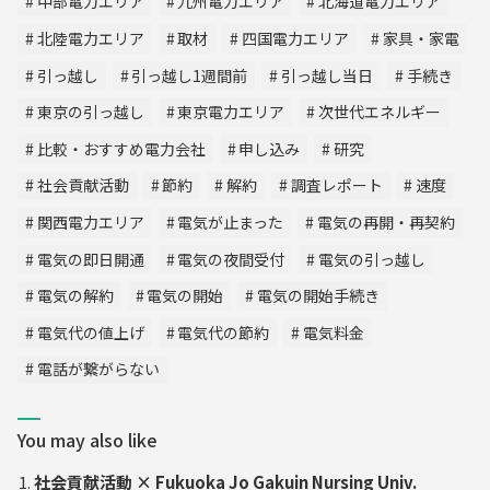
中部電力エリア
九州電力エリア
北海道電力エリア
北陸電力エリア
取材
四国電力エリア
家具・家電
引っ越し
引っ越し1週間前
引っ越し当日
手続き
東京の引っ越し
東京電力エリア
次世代エネルギー
比較・おすすめ電力会社
申し込み
研究
社会貢献活動
節約
解約
調査レポート
速度
関西電力エリア
電気が止まった
電気の再開・再契約
電気の即日開通
電気の夜間受付
電気の引っ越し
電気の解約
電気の開始
電気の開始手続き
電気代の値上げ
電気代の節約
電気料金
電話が繋がらない
You may also like
社会貢献活動 × Fukuoka Jo Gakuin Nursing Univ.