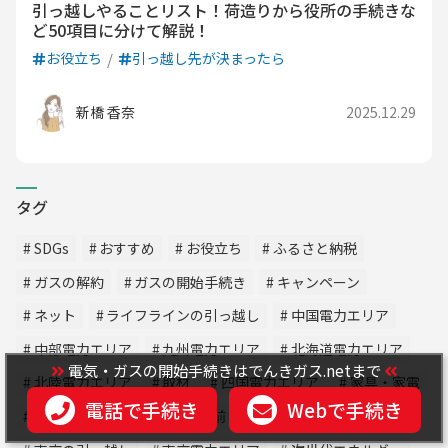
引っ越しやることリスト！荷造りから役所の手続きな
ど50項目に分けて解説！
お役立ち
引っ越し先が決まったら
新橋 香奈
2025.12.29
タグ
SDGs
おすすめ
お役立ち
ふるさと納税
ガスの解約
ガスの開始手続き
キャンペーン
ネット
ライフラインの引っ越し
中国電力エリア
中部電力エリア
九州電力エリア
北海道電力エリア
電気・ガスの開始手続きはでんきガス.netまで
北陸電力エリア
取材
四国電力エリア
家具・家電
電話で手続き
Webで手続き
引っ越し
引っ越し1週間前
引っ越し当日
手続き