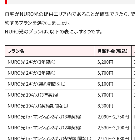
自宅がNURO光の提供エリア内であることが確認できたら、契
約するプランを選択しましょう。
NURO光のプランは、以下の表に示す8つです。
プラン名
月額料金（税込）
対
NURO光 2ギガ（3年契約）
5,200円
戸
NURO光 2ギガ（2年契約）
5,700円
戸
NURO光 2ギガ（契約期間なし）
6,100円
戸
NURO光 10ギガ（3年契約）
5,700円
戸
NURO光 10ギガ（契約期間なし）
8,300円
戸
NURO光 for マンション2ギガ（3年契約）
2,090〜2,750円
N
NURO光 for マンション2ギガ（2年契約）
2,530〜3,190円
N
NURO光 for マンション2ギガ（契約期間なし）
2,970〜3,630円
N