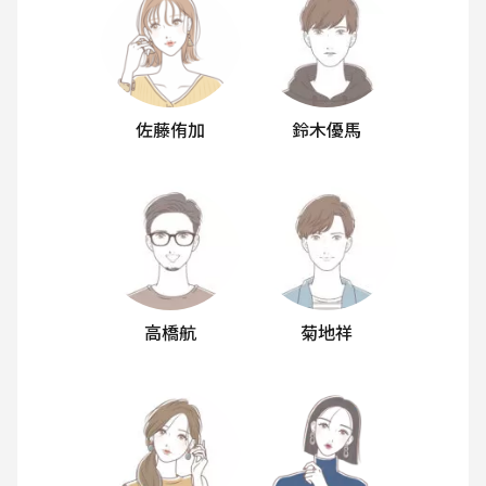
佐藤侑加
鈴木優馬
高橋航
菊地祥