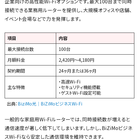
企業向けの高性能Wi-Fiオプションです。最大100台まで同時
接続できる業務用ルーターを提供し、大規模オフィスや店舗、
イベント会場などで力を発揮します。
項目
内容
最大接続台数
100台
月額料金
2,420円～4,180円
契約期間
24ヶ月または36ヶ月
・高速Wi-Fi
主な特徴
・セキュリティ機能搭載
・ゲストWi-Fi設定可能
出典：
BiziMo光｜BiZiMoビジネスWi-Fi
一般的な家庭用Wi-Fiルーターでは、同時接続数が増えると
通信速度が著しく低下してしまいます。しかし、BiZiMoビジネ
スWi-Fiなら安定した通信環境を維持できます。