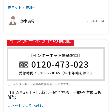
ネット
評判
鈴木優馬
2024.10.24
【BiZiMo光】引っ越し手続き方法！手順や注意点も
解説
ネット
引っ越し