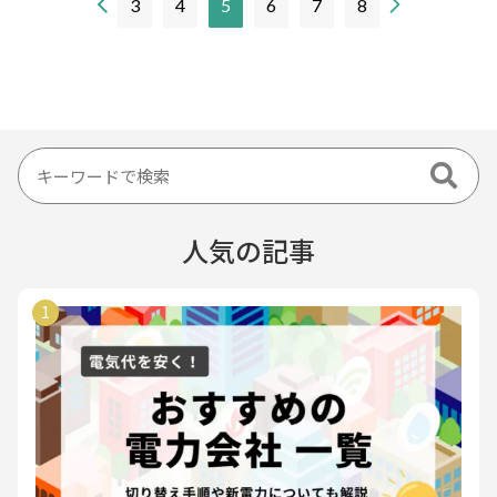
現
3
4
5
6
7
8
在
の
ペ
ー
ジ
人気の記事