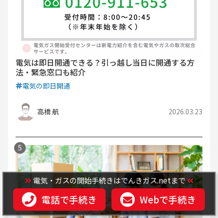
電気は即日開通できる？引っ越し当日に開通する方
法・緊急窓口も紹介
電気の即日開通
高橋 航
2026.03.23
電気・ガスの開始手続きはでんきガス.netまで
電話で手続き
Webで手続き