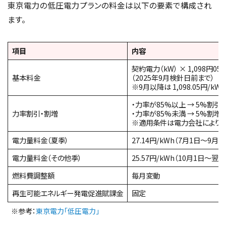
東京電力の低圧電力プランの料金は以下の要素で構成され
ます。
項目
内容
契約電力（kW） × 1,098円05
基本料金
（2025年9月検針日前まで）
※9月以降は 1,098.05円/k
・力率が85%以上 → 5%割引
力率割引・割増
・力率が85%未満 → 5%割増
※適用条件は電力会社により
電力量料金（夏季）
27.14円/kWh（7月1日～9月3
電力量料金（その他季）
25.57円/kWh（10月1日～翌年
燃料費調整額
毎月変動
再生可能エネルギー発電促進賦課金
固定
※参考：
東京電力「低圧電力」