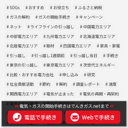
SDGs
おすすめ
お役立ち
ふるさと納税
ガスの解約
ガスの開始手続き
キャンペーン
ネット
ライフラインの引っ越し
中国電力エリア
中部電力エリア
九州電力エリア
北海道電力エリア
北陸電力エリア
取材
四国電力エリア
家具・家電
引っ越し
引っ越し1週間前
引っ越し当日
手続き
東京の引っ越し
東京電力エリア
次世代エネルギー
比較・おすすめ電力会社
申し込み
研究
社会貢献活動
節約
解約
調査レポート
速度
関西電力エリア
電気が止まった
電気の再開・再契約
電気の即日開通
電気の夜間受付
電気の引っ越し
電気・ガスの開始手続きはでんきガス.netまで
電気の解約
電気の開始
電気の開始手続き
電話で手続き
Webで手続き
電気代の値上げ
電気代の節約
電気料金