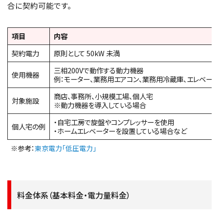
合に契約可能です。
項目
内容
契約電力
原則として 50kW 未満
三相200Vで動作する動力機器
使用機器
例：モーター、業務用エアコン、業務用冷蔵庫、エレベー
商店、事務所、小規模工場、個人宅
対象施設
※動力機器を導入している場合
・自宅工房で旋盤やコンプレッサーを使用
個人宅の例
・ホームエレベーターを設置している場合など
※参考：
東京電力「低圧電力」
料金体系（基本料金・電力量料金）