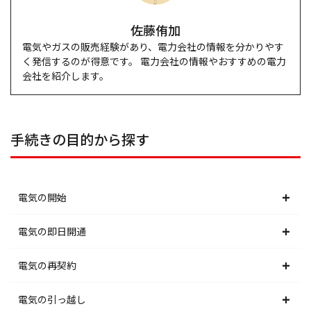
佐藤侑加
電気やガスの販売経験があり、電力会社の情報を分かりやす
く発信するのが得意です。 電力会社の情報やおすすめの電力
会社を紹介します。
手続きの目的から探す
電気の開始
北海道電力エリア
電気の即日開通
東北電力エリア
北海道電力エリア
電気の再契約
東京電力エリア
東北電力エリア
北海道電力エリア
電気の引っ越し