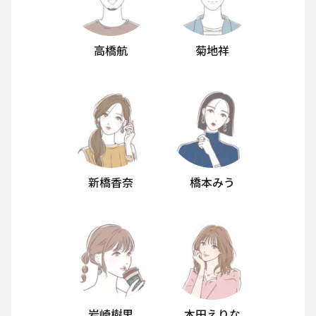
高橋航
菊地祥
新橋香奈
橋本みう
岩崎樹里
本田えりな