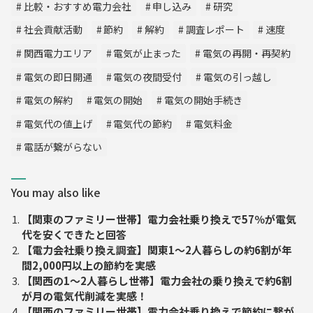
比較・おすすめ電力会社
申し込み
研究
社会貢献活動
節約
解約
調査レポート
速度
関西電力エリア
電気が止まった
電気の再開・再契約
電気の即日開通
電気の夜間受付
電気の引っ越し
電気の解約
電気の開始
電気の開始手続き
電気代の値上げ
電気代の節約
電気料金
電話が繋がらない
You may also like
【関東のファミリー世帯】電力会社乗り換えで57％が電気
代を安くできたと回答
【電力会社乗り換え調査】関東1～2人暮らしの約6割が年
間2,000円以上の節約を実感
【関西の1～2人暮らし世帯】電力会社の乗り換えで約6割
が月の電気代削減を実感！
【関西のファミリー世帯】電力会社乗り換えで節約に繋が