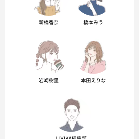
新橋香奈
橋本みう
岩崎樹里
本田えりな
LIVIKA編集部