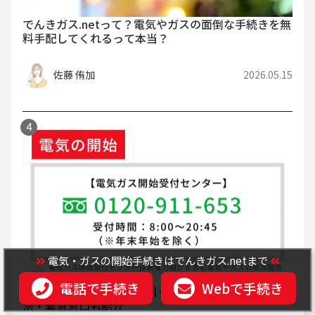
でんきガス.netって？電気やガスの面倒な手続きを無
料手配してくれるって本当？
佐藤 侑加
2026.05.15
電気・ガスの開始手続きはでんきガス.netまで
電話で手続き
Webで手続き
電気は即日開通できる？引っ越し当日に開通する方
法・緊急窓口も紹介