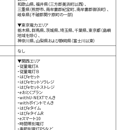
和歌山県、福井県（三方郡美浜町以西）、
三重県（熊野市、南牟婁郡紀宝町、南牟婁郡御浜町）、
岐阜県(不破郡関ケ原町の一部)
▼東京電力エリア
栃木県、群馬県、茨城県、埼玉県、千葉県、東京都（島嶼
地域を除く）、
神奈川県、山梨県および静岡県（富士川以東）
なし
▼関西エリア
・従量電灯A
・従量電灯Ｂ
・はぴeセット
・はぴeセットソラレジ
・はぴeセットストレジ
・eおとくプラン
・withU-NEXTでんき
・withポイントでんき
・はぴeタイム
・はぴeタイムR
・eスマート10
・時間帯別電灯
・季節別電灯PSなど