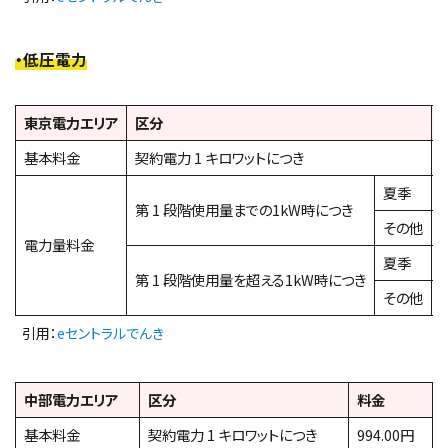
・低圧電力
東京電力エリア
区分
基本料金
契約電力 1 キロワットにつき
1
夏季
第 1 段階使用量までの1kW時につき
その他
電力量料金
夏季
第 1 段階使用量を超える1kW時につき
その他
引用：
eセントラルでんき
中部電力エリア
区分
料金
基本料金
契約電力 1 キロワットにつき
994.00円