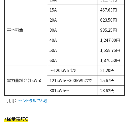
15A
467.63円
20A
623.50円
基本料金
30A
935.25円
40A
1,247.00円
50A
1,558.75円
60A
1,870.50円
～120kWhまで
21.20円
電力量料金（1kWh）
121kWh～300kWhまで
25.67円
301kWh～
28.62円
引用：
eセントラルでんき
・従量電灯C