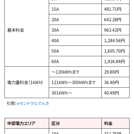
15A
481.71円
20A
642.28円
基本料金
30A
963.42円
40A
1,284.56円
50A
1,605.70円
60A
1,926.84円
～120kWhまで
29.80円
電力量料金（1kWh）
121kWh～300kWhまで
36.40円
301kWh～
40.49円
引用：
eセントラルでんき
中部電力エリア
区分
料金
10A
311.75円