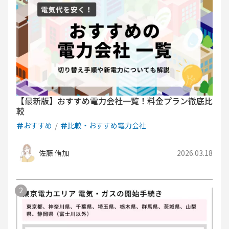
九州電力エリア
四国電力エリア
中国電力エリア
九州電力エリア
四国電力エリア
九州電力エリア
【最新版】おすすめ電力会社一覧！料金プラン徹底比
較
おすすめ
比較・おすすめ電力会社
佐藤 侑加
2026.03.18