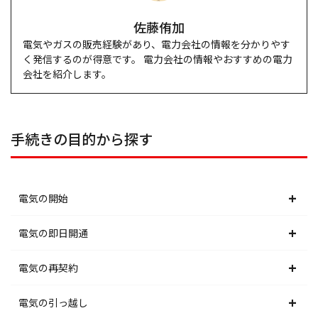
佐藤侑加
電気やガスの販売経験があり、電力会社の情報を分かりやす
く発信するのが得意です。 電力会社の情報やおすすめの電力
会社を紹介します。
手続きの目的から探す
電気の開始
北海道電力エリア
電気の即日開通
東北電力エリア
北海道電力エリア
電気の再契約
東京電力エリア
東北電力エリア
北海道電力エリア
電気の引っ越し