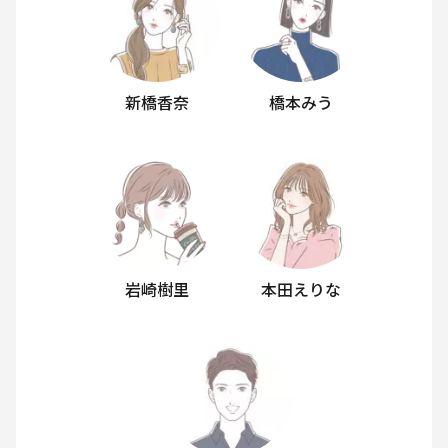
新橋香奈
橋本みう
岩崎樹里
本田えりな