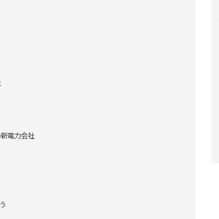
ぶ
の新電力会社
う