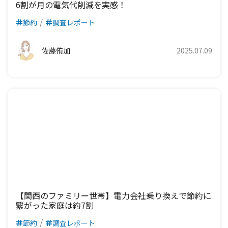
6割が月の電気代削減を実感！
九州電力エリア
四国電力エリア
中国電力エリア
節約
調査レポート
九州電力エリア
四国電力エリア
佐藤侑加
2025.07.09
九州電力エリア
【関西のファミリー世帯】電力会社乗り換えで節約に
繋がった家庭は約7割
節約
調査レポート