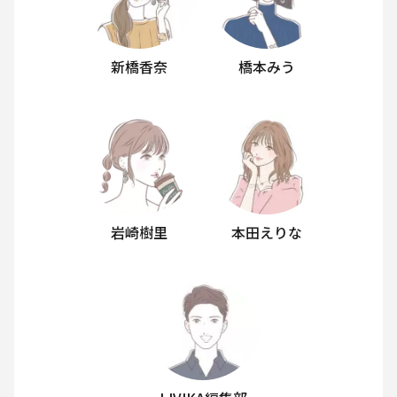
新橋香奈
橋本みう
岩崎樹里
本田えりな