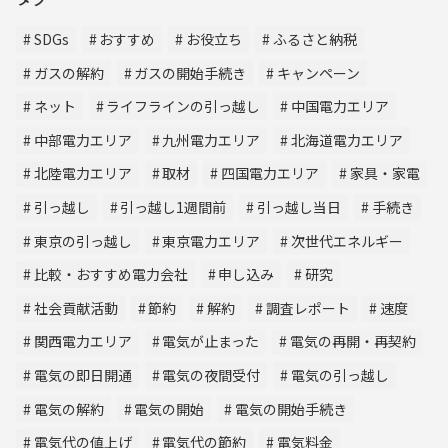
SDGs
おすすめ
お役立ち
ふるさと納税
ガスの解約
ガスの開始手続き
キャンペーン
ネット
ライフラインの引っ越し
中国電力エリア
中部電力エリア
九州電力エリア
北海道電力エリア
北陸電力エリア
取材
四国電力エリア
家具・家電
引っ越し
引っ越し1週間前
引っ越し当日
手続き
東京の引っ越し
東京電力エリア
次世代エネルギー
比較・おすすめ電力会社
申し込み
研究
社会貢献活動
節約
解約
調査レポート
速度
関西電力エリア
電気が止まった
電気の再開・再契約
電気の即日開通
電気の夜間受付
電気の引っ越し
電気の解約
電気の開始
電気の開始手続き
電気代の値上げ
電気代の節約
電気料金