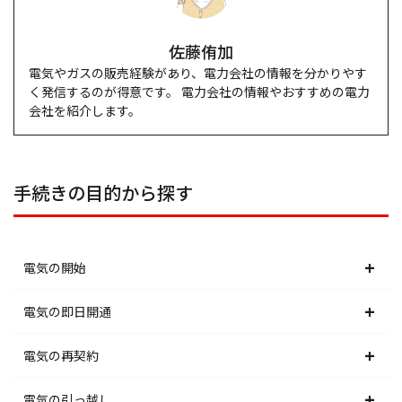
佐藤侑加
電気やガスの販売経験があり、電力会社の情報を分かりやす
く発信するのが得意です。 電力会社の情報やおすすめの電力
会社を紹介します。
手続きの目的から探す
電気の開始
北海道電力エリア
電気の即日開通
東北電力エリア
北海道電力エリア
電気の再契約
東京電力エリア
東北電力エリア
北海道電力エリア
電気の引っ越し