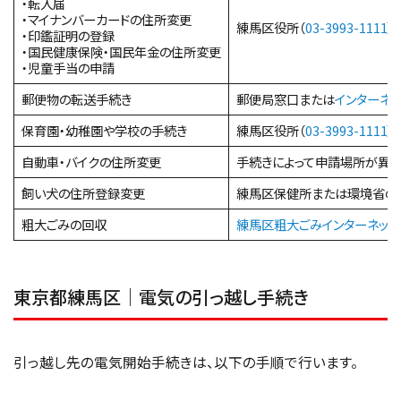
・転入届
・マイナンバーカードの住所変更
練馬区役所（
03-3993-1111
）
・印鑑証明の登録
・国民健康保険・国民年金の住所変更
・児童手当の申請
郵便物の転送手続き
郵便局窓口または
インターネ
保育園・幼稚園や学校の手続き
練馬区役所（
03-3993-1111
）
自動車・バイクの住所変更
手続きによって申請場所が異
飼い犬の住所登録変更
練馬区保健所または環境省の
粗大ごみの回収
練馬区粗大ごみインターネット
東京都練馬区｜電気の引っ越し手続き
引っ越し先の電気開始手続きは、以下の手順で行います。