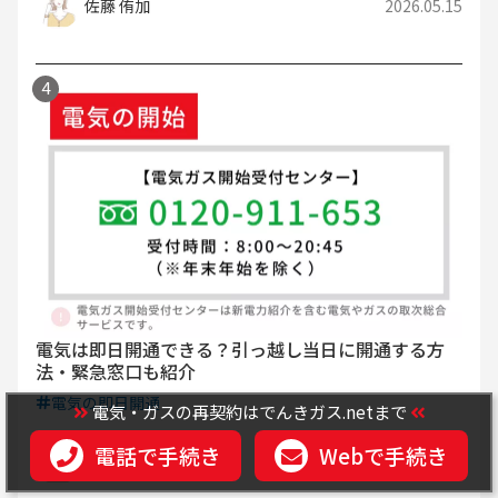
佐藤 侑加
2026.05.15
電気は即日開通できる？引っ越し当日に開通する方
法・緊急窓口も紹介
電気の即日開通
電気・ガスの再契約はでんきガス.netまで
電話で手続き
Webで手続き
高橋 航
2026.03.23