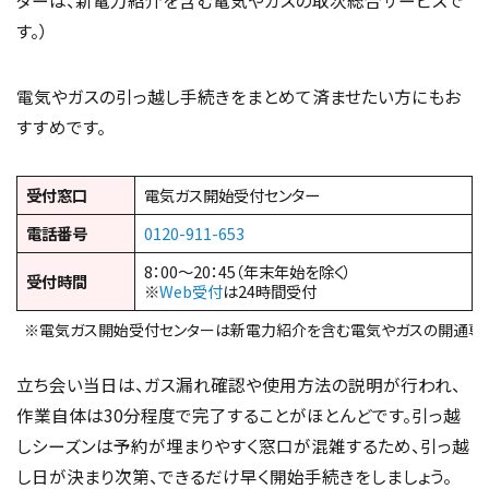
ターは、新電力紹介を含む電気やガスの取次総合サービスで
す。）
電気やガスの引っ越し手続きをまとめて済ませたい方にもお
すすめです。
受付窓口
電気ガス開始受付センター
電話番号
0120-911-653
8：00～20：45（年末年始を除く）
受付時間
※
Web受付
は24時間受付
※電気ガス開始受付センターは新電力紹介を含む電気やガスの開通専
立ち会い当日は、ガス漏れ確認や使用方法の説明が行われ、
作業自体は30分程度で完了することがほとんどです。引っ越
しシーズンは予約が埋まりやすく窓口が混雑するため、引っ越
し日が決まり次第、できるだけ早く開始手続きをしましょう。