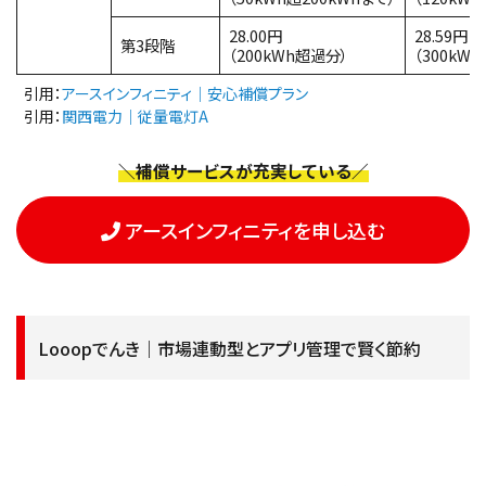
28.00円
28.59円
第3段階
（200kWh超過分）
（300kW
引用：
アースインフィニティ｜安心補償プラン
引用：
関西電力｜従量電灯A
＼補償サービスが充実している／
アースインフィニティを申し込む
Looopでんき｜市場連動型とアプリ管理で賢く節約