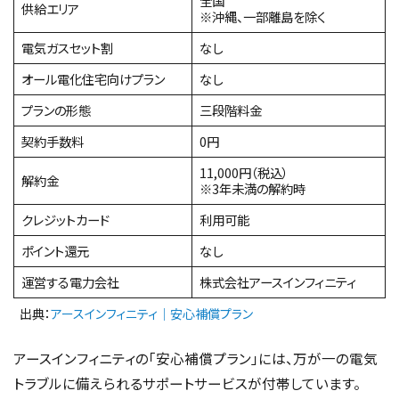
全国
供給エリア
※沖縄、一部離島を除く
電気ガスセット割
なし
オール電化住宅向けプラン
なし
プランの形態
三段階料金
契約手数料
0円
11,000円（税込）
解約金
※3年未満の解約時
クレジットカード
利用可能
ポイント還元
なし
運営する電力会社
株式会社アースインフィニティ
出典：
アースインフィニティ｜安心補償プラン
アースインフィニティの「安心補償プラン」には、万が一の電気
トラブルに備えられるサポートサービスが付帯しています。