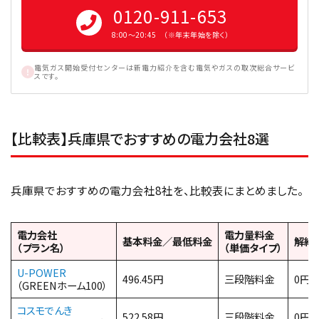
0120-911-653
8:00〜20:45 （※年末年始を除く）
電気ガス開始受付センターは新電力紹介を含む電気やガスの取次総合サービ
スです。
【比較表】兵庫県でおすすめの電力会社8選
兵庫県でおすすめの電力会社8社を、比較表にまとめました。
電力会社
電力量料金
基本料金／最低料金
解約
（プラン名）
（単価タイプ）
U-POWER
496.45円
三段階料金
0円
（GREENホーム100）
コスモでんき
522.58円
三段階料金
0円