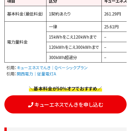
項目
区分
キューエネスで
基本料金（最低料金）
1契約あたり
261.29円
一律
25.61円
15kWhをこえ120kWhまで
–
電力量料金
120kWhをこえ300kWhまで
–
300kWh超過分
–
引用：
キューエネスでんき｜Qベーシックプラン
引用：
関西電力｜従量電灯A
＼基本料金が50％オフでおすすめ／
キューエネスでんきを申し込む