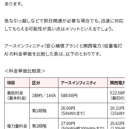
あります。
急な引っ越しなどで即日開通が必要な場合でも、迅速に対応
してもらえる可能性が高い点はメリットといえるでしょう。
アースインフィニティ（安心補償プラン）と関西電力（従量電灯
A）の料金単価を比較した表は、以下のとおりです。
＜料金単価比較表＞
項目
区分
アースインフィニティ
関西電力
最低料金
522.58円
1契約／1kVA
588.00円
（基本料金）
（最初の15
26.00円
20.21円
第1段階
（50kWhまで）
（15kWh
27.00円
25.61円
電力量料金
第2段階
（50kWh超200kWhまで）
（120kW