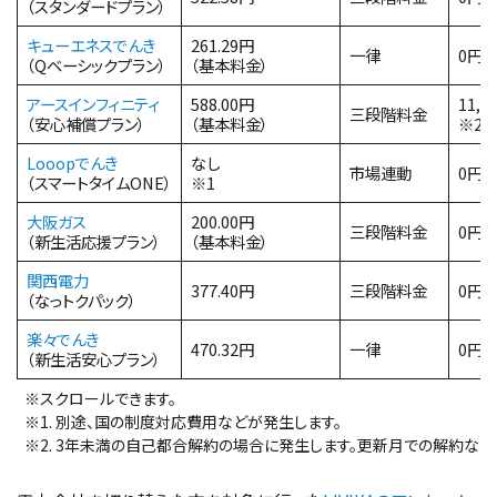
（スタンダードプラン）
キューエネスでんき
261.29円
一律
0円
（Qベーシックプラン）
（基本料金）
アースインフィニティ
588.00円
11,
三段階料金
（安心補償プラン）
（基本料金）
※2
Looopでんき
なし
市場連動
0円
（スマートタイムONE）
※1
大阪ガス
200.00円
三段階料金
0円
（新生活応援プラン）
（基本料金）
関西電力
377.40円
三段階料金
0円
（なっトクパック）
楽々でんき
470.32円
一律
0円
（新生活安心プラン）
※スクロールできます。
※1. 別途、国の制度対応費用などが発生します。
※2. 3年未満の自己都合解約の場合に発生します。更新月での解約など