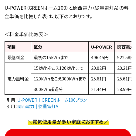
U-POWER（GREENホーム100）と関西電力（従量電灯A）の料
金単価を比較した表は、以下のとおりです。
＜料金単価比較表＞
項目
区分
U-POWER
関西電力
最低料金
最初の15kWhまで
496.45円
522.58円
15kWhをこえ120kWhまで
20.02円
20.21円
電力量料金
120kWhをこえ300kWhまで
25.61円
25.61円
300kWh超過分
21.44円
28.59円
引用：
U-POWER｜GREENホーム100プラン
引用：
関西電力｜従量電灯A
＼電気使用量が多い家庭におすすめ／