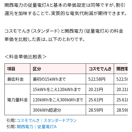
関西電力の従量電灯Aと基本の単価設定は同等ですが、割引
還元を加味することで、実質的な電気代削減が期待できます。
コスモでんき（スタンダード）と関西電力（従量電灯A）の料金
単価を比較した表は、以下のとおりです。
＜料金単価比較表＞
項目
区分
コスモでんき
関西電
最低料金
最初の15kWhまで
522.58円
522.58
15kWhをこえ120kWhまで
20.21円
20.21円
電力量料金
120kWhをこえ300kWhまで
25.61円
25.61円
300kWh超過分
28.59円
28.59円
引用：
コスモでんき｜スタンダードプラン
引用：
関西電力｜従量電灯A