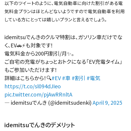
以下のツイートのように、電気自動車に向けた割引がある電
気料金プランはほとんどないようですので電気自動車を利用
している方にとっては嬉しいプランと言えるでしょう。
idemitsuでんきのクルマ特割は、ガソリン車だけでな
く、EV🚗⚡️も対象です！
電気料金から200円割引/月✨。
ご自宅の充電がちょっとおトクになる「EV充電タイム」
もご参加いただけます！
詳細はこちらから！🔍
#EV
#車
#割引
#電気
https://t.co/sl094dJIeo
pic.twitter.com/pjAwRRnltA
— idemitsuでんき (@idemitsudenki)
April 9, 2025
idemitsuでんきのデメリット