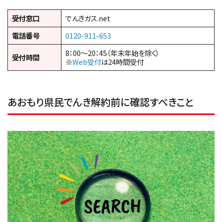
受付窓口
でんきガス.net
電話番号
0120-911-653
8：00～20：45（年末年始を除く）
受付時間
※
Web受付
は24時間受付
あおもり県民でんき解約前に確認すべきこと