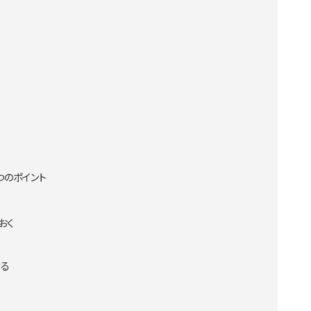
つのポイント
おく
する